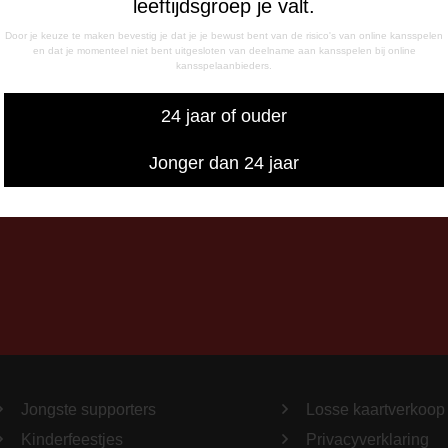
leeftijdsgroep je valt.
- 17:00 uur
g
Door je keuze te maken bevestig je dat je je bewust bent van de risico's van online kansspelen
en dat je momenteel niet bent uitgesloten van deelname aan kansspelen bij online
- 12:15 uur
kansspelaanbieders.
- 17:00 uur
iswedstrijddagen bereikbaar
24 jaar of ouder
13:00 - 20:00 uur
Jonger dan 24 jaar
Jongste supporters
Losse kaartverkoop
Kinderfeestjes
Privacyverklaring