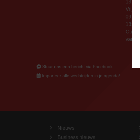
13:00 
Vrijda
09:00 
13:00 
Op thu
vanaf 
Stuur ons een bericht via Facebook
Importeer alle wedstrijden in je agenda!
Nieuws
Business nieuws