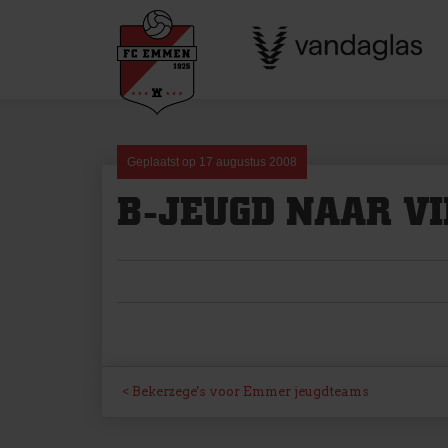
Skip
to
content
Geplaatst op
17 augustus 2008
B-JEUGD NAAR V
BERICHT
Bekerzege's voor Emmer jeugdteams
NAVIGATIE