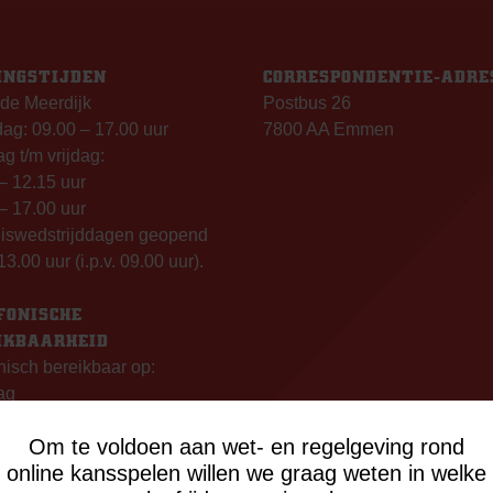
INGSTIJDEN
CORRESPONDENTIE-ADRE
de Meerdijk
Postbus 26
g: 09.00 – 17.00 uur
7800 AA Emmen
g t/m vrijdag:
– 12.15 uur
– 17.00 uur
uiswedstrijddagen geopend
13.00 uur (i.p.v. 09.00 uur).
FONISCHE
IKBAARHEID
nisch bereikbaar op:
ag
- 12:15 uur
Om te voldoen aan wet- en regelgeving rond
- 17:00 uur
online kansspelen willen we graag weten in welke
sdag