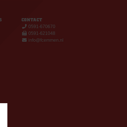
S
CONTACT
0591-670670
0591-621048
info@fcemmen.nl