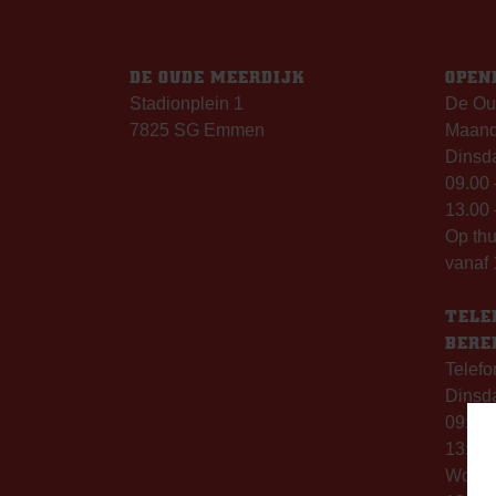
DE OUDE MEERDIJK
OPEN
Stadionplein 1
De Ou
7825 SG Emmen
Maanda
Dinsda
09.00 
13.00 
Op th
vanaf 
TELE
BERE
Telefo
Dinsd
09:00 
13:00 
Woen