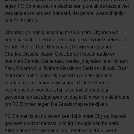
tegen FC Emmen dat na slechts een punt uit de laatste vier
wedstrijden te hebben behaald, dat gevoel waarschijnlijk
niet zal hebben.
Ondanks de lage klassering bezit Almere City toch wel
degelijk kwaliteit. Zo is er ervaring genoeg met spelers als
Sander Keller, Paul Beekmans, Rowin van Zaanen,
Charles Dissels, Jason Oost, Leroy Resodihardjo en
doelman Dennis Gentenaar. Verder jong talent als Hicham
Faik, Ricardo Kip, Robert Gierain en Stefano Lilipaly. Daar
moet meer uit te halen zijn wordt in Almere gedacht,
vandaar ook de trainerswisseling. Dick de Boer is
overigens niet werkloos, hij is technisch-directeur
geworden en zat afgelopen vrijdag in Emmen op de tribune
om FC Emmen tegen De Graafschap te bekijken.
FC Emmen is tot nu zeven keer bij Almere City op bezoek
geweest en daar meestal weinig vreugde aan beleefd.
Alleen de eerste wedstrijd, op 10 februari 2006, werd