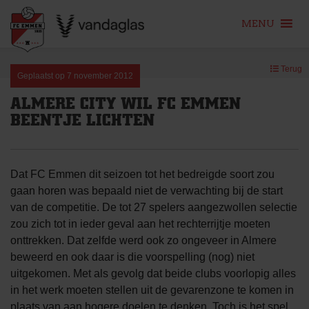
MENU
Skip
Terug
to
Geplaatst op
7 november 2012
content
ALMERE CITY WIL FC EMMEN
BEENTJE LICHTEN
Dat FC Emmen dit seizoen tot het bedreigde soort zou
gaan horen was bepaald niet de verwachting bij de start
van de competitie. De tot 27 spelers aangezwollen selectie
zou zich tot in ieder geval aan het rechterrijtje moeten
onttrekken. Dat zelfde werd ook zo ongeveer in Almere
beweerd en ook daar is die voorspelling (nog) niet
uitgekomen. Met als gevolg dat beide clubs voorlopig alles
in het werk moeten stellen uit de gevarenzone te komen in
plaats van aan hogere doelen te denken. Toch is het spel