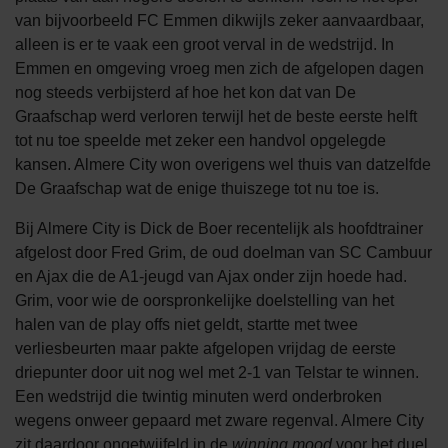
van bijvoorbeeld FC Emmen dikwijls zeker aanvaardbaar,
alleen is er te vaak een groot verval in de wedstrijd. In
Emmen en omgeving vroeg men zich de afgelopen dagen
nog steeds verbijsterd af hoe het kon dat van De
Graafschap werd verloren terwijl het de beste eerste helft
tot nu toe speelde met zeker een handvol opgelegde
kansen. Almere City won overigens wel thuis van datzelfde
De Graafschap wat de enige thuiszege tot nu toe is.
Bij Almere City is Dick de Boer recentelijk als hoofdtrainer
afgelost door Fred Grim, de oud doelman van SC Cambuur
en Ajax die de A1-jeugd van Ajax onder zijn hoede had.
Grim, voor wie de oorspronkelijke doelstelling van het
halen van de play offs niet geldt, startte met twee
verliesbeurten maar pakte afgelopen vrijdag de eerste
driepunter door uit nog wel met 2-1 van Telstar te winnen.
Een wedstrijd die twintig minuten werd onderbroken
wegens onweer gepaard met zware regenval. Almere City
zit daardoor ongetwijfeld in de
winning mood
voor het duel