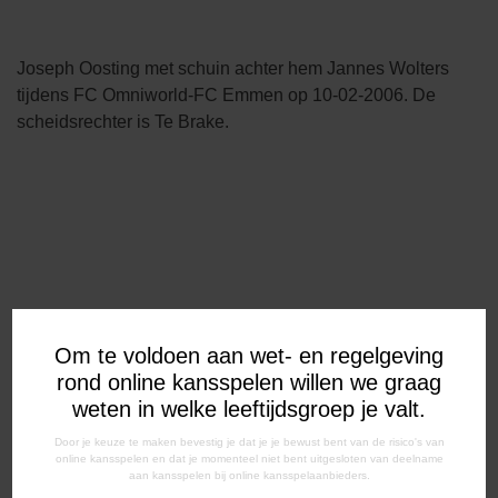
Joseph Oosting met schuin achter hem Jannes Wolters
tijdens FC Omniworld-FC Emmen op 10-02-2006. De
scheidsrechter is Te Brake.
Om te voldoen aan wet- en regelgeving
rond online kansspelen willen we graag
weten in welke leeftijdsgroep je valt.
Door je keuze te maken bevestig je dat je je bewust bent van de risico's van
online kansspelen en dat je momenteel niet bent uitgesloten van deelname
aan kansspelen bij online kansspelaanbieders.