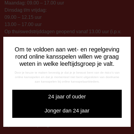
Maandag: 09.00 – 17.00 uur
Dinsdag t/m vrijdag:
09.00 – 12.15 uur
13.00 – 17.00 uur
Op thuiswedstrijddagen geopend vanaf 13.00 uur (i.p.v.
09.00 uur).
Om te voldoen aan wet- en regelgeving
TELEFONISCHE BEREIKBAARHEID
rond online kansspelen willen we graag
Telefonisch bereikbaar op:
weten in welke leeftijdsgroep je valt.
Dinsdag
Door je keuze te maken bevestig je dat je je bewust bent van de risico's van
09:00 - 12:15 uur
online kansspelen en dat je momenteel niet bent uitgesloten van deelname
13:00 - 17:00 uur
aan kansspelen bij online kansspelaanbieders.
Woensdag
24 jaar of ouder
13:00 - 17:00 uur
Vrijdag
Jonger dan 24 jaar
09:00 - 12:15 uur
13:00 - 17:00 uur
Op thuiswedstrijddagen bereikbaar vanaf 13:00 - 20:00 uur