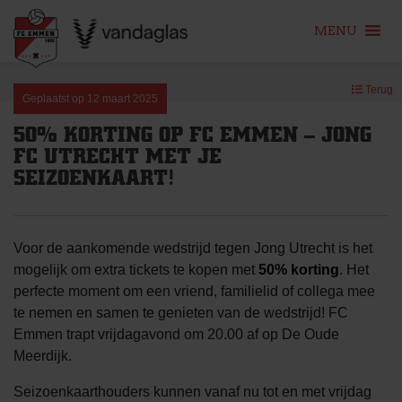
MENU
Skip
Terug
to
Geplaatst op
12 maart 2025
content
50% KORTING OP FC EMMEN – JONG
FC UTRECHT MET JE
SEIZOENKAART!
Voor de aankomende wedstrijd tegen Jong Utrecht is het
mogelijk om extra tickets te kopen met
50% korting
. Het
perfecte moment om een vriend, familielid of collega mee
te nemen en samen te genieten van de wedstrijd! FC
Emmen trapt vrijdagavond om 20.00 af op De Oude
Meerdijk.
Seizoenkaarthouders kunnen vanaf nu tot en met vrijdag