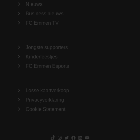
Nieuws
Business nieuws
FC Emmen TV
Jongste supporters
Kinderfeestjes
FC Emmen Esports
Losse kaartverkoop
Privacyverklaring
Cookie Statement
TikTok
Instagram
Twitter
Facebook
LinkedIn
YouTube