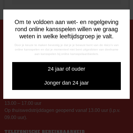
Om te voldoen aan wet- en regelgeving
rond online kansspelen willen we graag
weten in welke leeftijdsgroep je valt.
DE OUDE MEERDIJK
Door je keuze te maken bevestig je dat je je bewust bent van de risico's van
Stadionplein 1
online kansspelen en dat je momenteel niet bent uitgesloten van deelname
7825 SG Emmen
aan kansspelen bij online kansspelaanbieders.
OPENINGSTIJDEN
24 jaar of ouder
De Oude Meerdijk
Maandag: 09.00 – 17.00 uur
Jonger dan 24 jaar
Dinsdag t/m vrijdag:
09.00 – 12.15 uur
13.00 – 17.00 uur
Op thuiswedstrijddagen geopend vanaf 13.00 uur (i.p.v.
09.00 uur).
TELEFONISCHE BEREIKBAARHEID