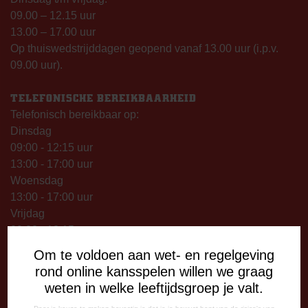
09.00 – 12.15 uur
13.00 – 17.00 uur
Op thuiswedstrijddagen geopend vanaf 13.00 uur (i.p.v.
09.00 uur).
TELEFONISCHE BEREIKBAARHEID
Telefonisch bereikbaar op:
Dinsdag
09:00 - 12:15 uur
13:00 - 17:00 uur
Woensdag
13:00 - 17:00 uur
Vrijdag
09:00 - 12:15 uur
13:00 - 17:00 uur
Om te voldoen aan wet- en regelgeving
Op thuiswedstrijddagen bereikbaar vanaf 13:00 - 20:00 uur
rond online kansspelen willen we graag
weten in welke leeftijdsgroep je valt.
CORRESPONDENTIE-ADRES