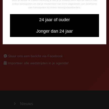
Postbus 26
Door je keuze te maken bevestig je dat je je bewust bent van de risico's van
online kansspelen en dat je momenteel niet bent uitgesloten van deelname
7800 AA Emmen
aan kansspelen bij online kansspelaanbieders.
CONTACT
24 jaar of ouder
0591-670670
0591-621048
Jonger dan 24 jaar
info@fcemmen.nl
Stuur ons een bericht via Facebook
Importeer alle wedstrijden in je agenda!
Nieuws