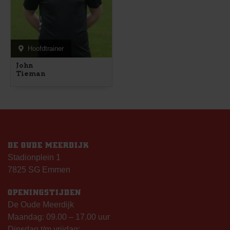
Hoofdtrainer
John
Tieman
DE OUDE MEERDIJK
Stadionplein 1
7825 SG Emmen
OPENINGSTIJDEN
De Oude Meerdijk
Maandag: 09.00 – 17.00 uur
Dinsdag t/m vrijdag: