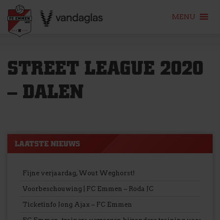
MENU
Skip
to
STREET LEAGUE 2020
content
– DALEN
LAATSTE NIEUWS
Fijne verjaardag, Wout Weghorst!
Voorbeschouwing | FC Emmen – Roda JC
Ticketinfo Jong Ajax – FC Emmen