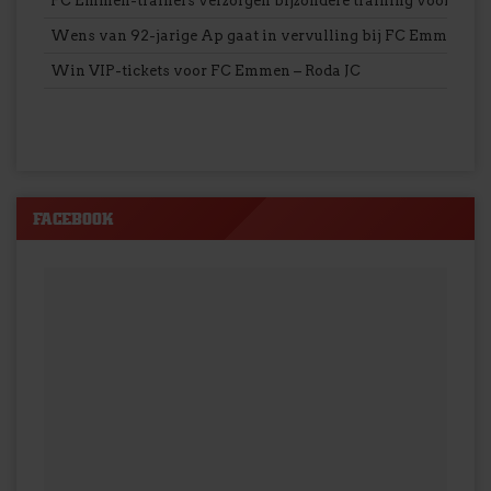
FC Emmen-trainers verzorgen bijzondere training voor VV S
Wens van 92-jarige Ap gaat in vervulling bij FC Emmen
Win VIP-tickets voor FC Emmen – Roda JC
FACEBOOK