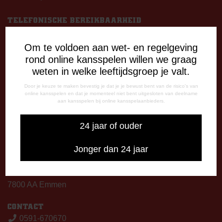
TELEFONISCHE BEREIKBAARHEID
Telefonisch bereikbaar op:
Dinsdag
Om te voldoen aan wet- en regelgeving
09:00 - 12:15 uur
rond online kansspelen willen we graag
13:00 - 17:00 uur
weten in welke leeftijdsgroep je valt.
Woensdag
Door je keuze te maken bevestig je dat je je bewust bent van de risico's van
13:00 - 17:00 uur
online kansspelen en dat je momenteel niet bent uitgesloten van deelname
aan kansspelen bij online kansspelaanbieders.
Vrijdag
09:00 - 12:15 uur
24 jaar of ouder
13:00 - 17:00 uur
Op thuiswedstrijddagen bereikbaar vanaf 13:00 - 20:00 uur
Jonger dan 24 jaar
CORRESPONDENTIE-ADRES
Postbus 26
7800 AA Emmen
CONTACT
0591-670670