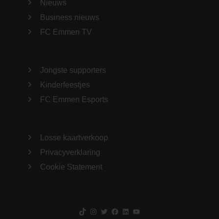
Nieuws
Business nieuws
FC Emmen TV
Jongste supporters
Kinderfeestjes
FC Emmen Esports
Losse kaartverkoop
Privacyverklaring
Cookie Statement
TikTok
Instagram
Twitter
Facebook
LinkedIn
YouTube