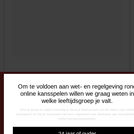
Om te voldoen aan wet- en regelgeving ron
DE OUDE MEERDIJK
online kansspelen willen we graag weten i
Stadionplein 1
welke leeftijdsgroep je valt.
7825 SG Emmen
Door je keuze te maken bevestig je dat je je bewust bent van de risico's van onlin
kansspelen en dat je momenteel niet bent uitgesloten van deelname aan kansspelen 
online kansspelaanbieders.
OPENINGSTIJDEN
De Oude Meerdijk
24 jaar of ouder