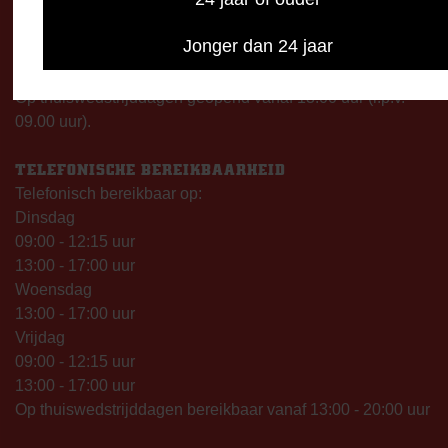
Maandag: 09.00 – 17.00 uur
Dinsdag t/m vrijdag:
Jonger dan 24 jaar
09.00 – 12.15 uur
13.00 – 17.00 uur
Op thuiswedstrijddagen geopend vanaf 13.00 uur (i.p.v.
09.00 uur).
TELEFONISCHE BEREIKBAARHEID
Telefonisch bereikbaar op:
Dinsdag
09:00 - 12:15 uur
13:00 - 17:00 uur
Woensdag
13:00 - 17:00 uur
Vrijdag
09:00 - 12:15 uur
13:00 - 17:00 uur
Op thuiswedstrijddagen bereikbaar vanaf 13:00 - 20:00 uur