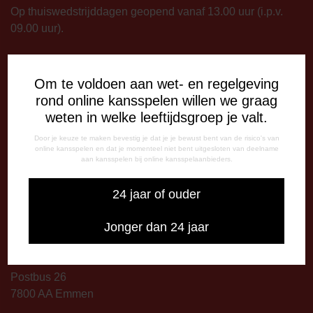
Op thuiswedstrijddagen geopend vanaf 13.00 uur (i.p.v.
09.00 uur).
TELEFONISCHE BEREIKBAARHEID
Telefonisch bereikbaar op:
Om te voldoen aan wet- en regelgeving
Dinsdag
rond online kansspelen willen we graag
09:00 - 12:15 uur
weten in welke leeftijdsgroep je valt.
13:00 - 17:00 uur
Door je keuze te maken bevestig je dat je je bewust bent van de risico's van
Woensdag
online kansspelen en dat je momenteel niet bent uitgesloten van deelname
aan kansspelen bij online kansspelaanbieders.
13:00 - 17:00 uur
Vrijdag
24 jaar of ouder
09:00 - 12:15 uur
13:00 - 17:00 uur
Jonger dan 24 jaar
Op thuiswedstrijddagen bereikbaar vanaf 13:00 - 20:00 uur
CORRESPONDENTIE-ADRES
Postbus 26
7800 AA Emmen