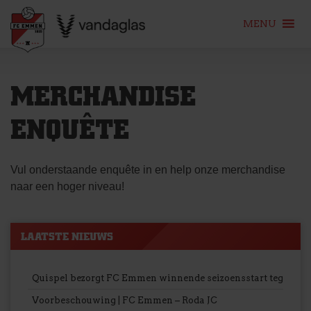
MENU
Skip
to
MERCHANDISE
content
ENQUÊTE
Vul onderstaande enquête in en help onze merchandise
naar een hoger niveau!
LAATSTE NIEUWS
Quispel bezorgt FC Emmen winnende seizoensstart tegen Ro
Voorbeschouwing | FC Emmen – Roda JC